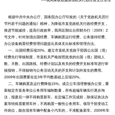
根据中共中央办公厅、国务院办公厅印发的《关于党政机关厉行
节约若干问题的通知》精神，为降低市直党政机关行政经费开支，
推进节能减排，提高行政效率，我局近期出台郑财办行〔
2009〕2
号文件，针对加强出国经费、车辆购置运行经费、公务接待经费、
办公设备购置经费管理问题提出具体支出标准和管理办法。
一、出国经费压缩
20%。建立市直机关党政干部因公出国（境）
经费先行审核制度，市直机关严格按照批准的出国（境）团组人
数、天数、出国路线、经费计划以及有关的经费开支标准等进行审
核报销，不得核销与公务活动无关的开支和计划外发生的费用。
2009年出国费要在近3年平均数基础上压缩20%。
二、车辆购置及运行费降低
15%。成立公车清理整顿办公室，重
新核定市直各单位公务用车编制数量，所有超编车辆实行逐步淘
汰，报废后一律不得购置新车。在定编工作完成前，除保证执法办
案等特殊需要用车外，不再购置一般性公务用车。领导干部变动工
作岗位，能在现有车辆中配备小汽车的，不准配备新车。2009年车