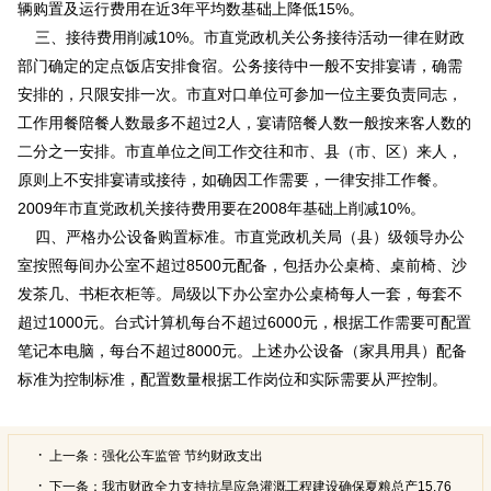
辆购置及运行费用在近3年平均数基础上降低15%。
三、接待费用削减
10%。市直党政机关公务接待活动一律在财政
部门确定的定点饭店安排食宿。公务接待中一般不安排宴请，确需
安排的，只限安排一次。市直对口单位可参加一位主要负责同志，
工作用餐陪餐人数最多不超过2人，宴请陪餐人数一般按来客人数的
二分之一安排。市直单位之间工作交往和市、县（市、区）来人，
原则上不安排宴请或接待，如确因工作需要，一律安排工作餐。
2009年市直党政机关接待费用要在2008年基础上削减10%。
四、严格办公设备购置标准。市直党政机关局（县）级领导办公
室按照每间办公室不超过
8500元配备，包括办公桌椅、桌前椅、沙
发茶几、书柜衣柜等。局级以下办公室办公桌椅每人一套，每套不
超过1000元。台式计算机每台不超过6000元，根据工作需要可配置
笔记本电脑，每台不超过8000元。上述办公设备（家具用具）配备
标准为控制标准，配置数量根据工作岗位和实际需要从严控制。
上一条：
强化公车监管 节约财政支出
下一条：
我市财政全力支持抗旱应急灌溉工程建设确保夏粮总产15.76