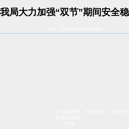
我局大力加强“双节”期间安全稳
您好，欢迎访问郑州市财政局网站！
人生就是搏尊
政务要闻
党务公开
龙-尊龙ag旗舰
厅官网