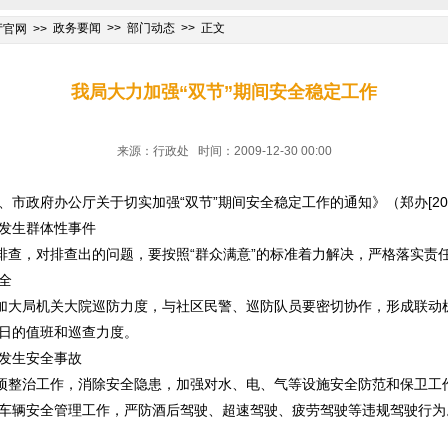
政务要闻
部门动态
正文
厅官网
我局大力加强“双节”期间安全稳定工作
来源：行政处 时间：2009-12-30 00:00
府办公厅关于切实加强“双节”期间安全稳定工作的通知》（郑办[200
发生群体性事件
查，对排查出的问题，要按照“群众满意”的标准着力解决，严格落实责
全
加大局机关大院巡防力度，与社区民警、巡防队员要密切协作，形成联动
日的值班和巡查力度。
发生安全事故
项整治工作，消除安全隐患，加强对水、电、气等设施安全防范和保卫工
车辆安全管理工作，严防酒后驾驶、超速驾驶、疲劳驾驶等违规驾驶行为