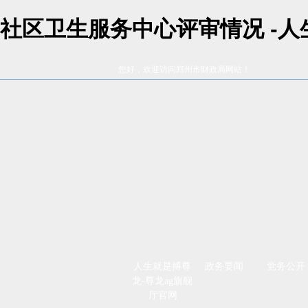
社区卫生服务中心评审情况 -
您好，欢迎访问郑州市财政局网站！
人生就是搏尊
政务要闻
党务公开
龙-尊龙ag旗舰
厅官网