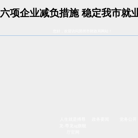
六项企业减负措施 稳定我市就业
您好，欢迎访问郑州市财政局网站！
人生就是搏尊
政务要闻
党务公开
龙-尊龙ag旗舰
厅官网