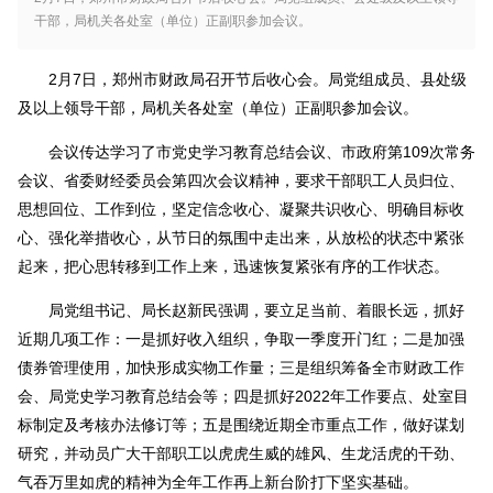
干部，局机关各处室（单位）正副职参加会议。
2月7日，郑州市财政局召开节后收心会。局党组成员、县处级
及以上领导干部，局机关各处室（单位）正副职参加会议。
会议传达学习了市党史学习教育总结会议、市政府第109次常务
会议、省委财经委员会第四次会议精神，要求干部职工人员归位、
思想回位、工作到位，坚定信念收心、凝聚共识收心、明确目标收
心、强化举措收心，从节日的氛围中走出来，从放松的状态中紧张
起来，把心思转移到工作上来，迅速恢复紧张有序的工作状态。
局党组书记、局长赵新民强调，要立足当前、着眼长远，抓好
近期几项工作：一是抓好收入组织，争取一季度开门红；二是加强
债券管理使用，加快形成实物工作量；三是组织筹备全市财政工作
会、局党史学习教育总结会等；四是抓好2022年工作要点、处室目
标制定及考核办法修订等；五是围绕近期全市重点工作，做好谋划
研究，并动员广大干部职工以虎虎生威的雄风、生龙活虎的干劲、
气吞万里如虎的精神为全年工作再上新台阶打下坚实基础。