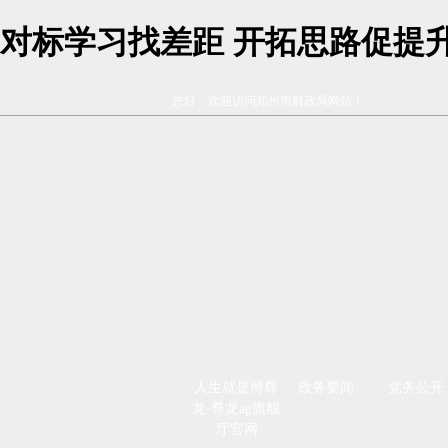
对标学习找差距 开拓思路促提
您好，欢迎访问郑州市财政局网站！
人生就是搏尊
政务要闻
党务公开
龙-尊龙ag旗舰
厅官网