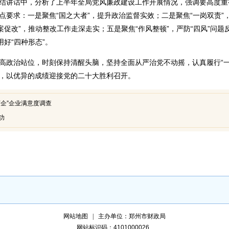
结讲话中，分析了上半年全局党风廉政建设工作开展情况，强调要高度重
点要求：一是聚焦“国之大者”，提升政治监督实效；二是聚焦“一岗双责”
案促改”，推动整改工作走深走实；五是聚焦“作风整顿”，严防“四风”问题
用好“四种形态”。
高政治站位，时刻保持清醒头脑，坚持全面从严治党不动摇，认真履行“一
，以优异的成绩迎接党的二十大胜利召开。
企”企业满意度调查
功
网站地图
主办单位：郑州市财政局
网站标识码：4101000026