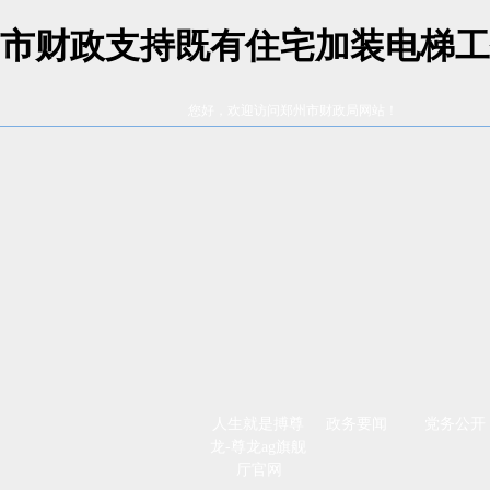
市财政支持既有住宅加装电梯工
您好，欢迎访问郑州市财政局网站！
人生就是搏尊
政务要闻
党务公开
龙-尊龙ag旗舰
厅官网