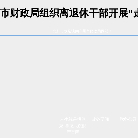
市财政局组织离退休干部开展“走
您好，欢迎访问郑州市财政局网站！
人生就是搏尊
政务要闻
党务公开
龙-尊龙ag旗舰
厅官网