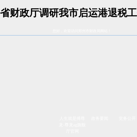
省财政厅调研我市启运港退税工
您好，欢迎访问郑州市财政局网站！
人生就是搏尊
政务要闻
党务公开
龙-尊龙ag旗舰
厅官网