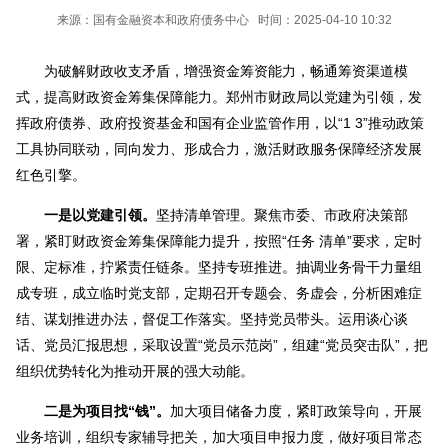
来源：国有金融资本和政府债务中心 时间：2025-04-10 10:32
为破解财政收支矛盾，增强资金筹资能力，畅通筹资渠道模
式，提高财政资金筹集保障能力。郑州市财政局以党建为引领，发
挥政府债券、政府投资基金和国有企业监管作用，以“1 3”推动政策
工具协同联动，同向发力、形成合力，激活财政服务保障经济发展
红色引擎。
一是以党建引领。
坚持清单管理。聚焦市委、市政府决策部
署，紧盯财政资金筹集保障能力提升，按照“任务 清单”要求，定时
限、定标准，拧紧责任链条。坚持专班推进。抽调业务骨干力量组
成专班，成立临时党支部，定期召开专题会、务虚会，分析困难症
结、谋划推进办法，督促工作落实。坚持党员带头。运用谈心谈
话、党员汇报思想，采取设置“党员示范岗”，组建“党员突击队”，把
组织优势转化为推动开展的强大动能。
二是为项目找“钱”。
加大项目储备力度，紧盯政策导向，开展
业务培训，组织专家辅导把关，加大项目申报力度，做好项目常态