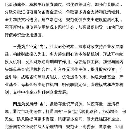
化滚动储备。积极争取债券额度。强化政策研究、加强市县联动，
分级分批汇报项目储备资金需求，争取更多资金支持和政策倾斜。
全力加快支出进度。建立常态化、规范化债券支出进度监测机制，
召开新增专项债券使用情况专题推进会，加强督促指导，加快已发
行债券资金使用进度。
三是为产业定“向”。
壮大耐心资本。探索财政支持产业发展路
径，构建财政投入为主、多方筹集耐心资本筹措机制，形成可持续
投入机制，发挥财政逆周期调节作用。做强运作主体。加强与国内
头部母基金管理机构合作，引入多元运作主体，提升股权投资、产
业引导、战略咨询等服务能力。优化运作体系。构建天使基金、产
业基金、母基金分类运作机制，明确职能定位、管理模式和决策机
制，支持中小企业和科创企业发展。
四是为发展纾“困”。
盘活存量资产资源。深挖存量、厘清权
属，通过市场化运作，打通国有“三资”盘活转化路径，为稳增长、保
民生、防风险提供更多资源，腾挪更多空间。做大做强国有企业。
完善国有企业现代法人治理结构，规范企业党委会、董事会、经理