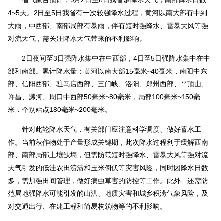
4~5天。2日至5日我省有一次较强降水过程，黄河以南大部有中到
大雨，中西部、南部局部有暴雨，伴有短时强降水、雷暴大风等强
对流天气，需关注降水天气带来的不利影响。
2日夜间至3日强降水集中在中西部，4日至5日强降水集中在中
部和南部。累计降水量：黄河以南大部15毫米~40毫米，南阳中东
部、信阳西部、驻马店西部、三门峡、洛阳、郑州西部、平顶山、
许昌、漯河、周口中西部50毫米~80毫米，局部100毫米~150毫
米，个别站点180毫米~200毫米。
针对此轮降水天气，有关部门应注意科学调度、做好蓄水工
作。当前秋作物处于产量形成关键期，此次降水过程利于缓解西南
部、南部局部土壤缺墒，但需防范短时强降水、雷暴大风等强对流
天气引发的低洼农田涝渍和玉米倒伏等灾害风险，同时因降水日数
多，需加强田间管理，做好病虫草害的防控等工作。此外，还需防
范局地强降水可能引发的山洪、地质灾害和城乡积涝气象风险，及
对交通出行、在建工程和简易构筑物等的不利影响。