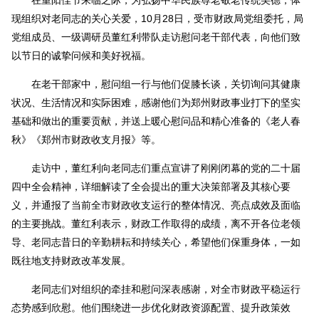
现组织对老同志的关心关爱，10月28日，受市财政局党组委托，局
党组成员、一级调研员董红利带队走访慰问老干部代表，向他们致
以节日的诚挚问候和美好祝福。
在老干部家中，慰问组一行与他们促膝长谈，关切询问其健康
状况、生活情况和实际困难，感谢他们为郑州财政事业打下的坚实
基础和做出的重要贡献，并送上暖心慰问品和精心准备的《老人春
秋》《郑州市财政收支月报》等。
走访中，董红利向老同志们重点宣讲了刚刚闭幕的党的二十届
四中全会精神，详细解读了全会提出的重大决策部署及其核心要
义，并通报了当前全市财政收支运行的整体情况、亮点成效及面临
的主要挑战。董红利表示，财政工作取得的成绩，离不开各位老领
导、老同志昔日的辛勤耕耘和持续关心，希望他们保重身体，一如
既往地支持财政改革发展。
老同志们对组织的牵挂和慰问深表感谢，对全市财政平稳运行
态势感到欣慰。他们围绕进一步优化财政资源配置、提升政策效