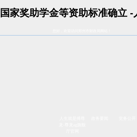
国家奖助学金等资助标准确立 
您好，欢迎访问郑州市财政局网站！
人生就是搏尊
政务要闻
党务公开
龙-尊龙ag旗舰
厅官网