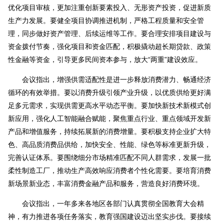
优化项目审核，更加注重创新要素投入、无形资产投资，促进新质
生产力发展。要健全项目协调推进机制，严格工程质量和安全管
理，同步做好资产管理、后续运维等工作。要合理安排项目建设与
资金拨付节奏，强化项目和资金匹配，积极撬动超长期贷款、政策
性金融等资金，引导更多民间资本参与，放大“两重”建设效应。
会议指出，增强供需适配性是进一步释放消费潜力、畅通经济
循环的有效举措。要以消费升级引领产业升级，以优质供给更好满
足多元需求，实现供需更高水平动态平衡。要加快新技术新模式创
新应用，强化人工智能融合赋能，聚焦重点行业、重点领域开发新
产品和增值服务，持续拓展新的消费增量。要积极支持企业扩大特
色、高品质消费品供给，加快安全、性能、绿色等标准更新升级，
完善认证体系。要围绕细分市场精准匹配不同人群需求，发展一批
柔性制造工厂，推动生产高效响应消费者个性化需要。要培育消费
新场景新业态，丰富消费金融产品和服务，营造良好消费环境。
会议指出，一年多来各地区各部门认真贯彻全国教育大会精
神，有力推进各项任务落实，教育强国建设迈出坚实步伐。要接续