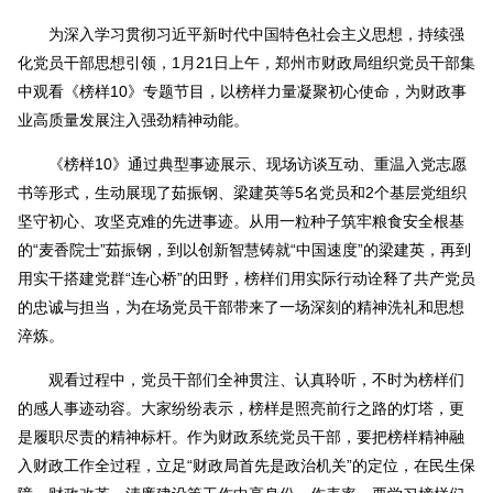
为深入学习贯彻习近平新时代中国特色社会主义思想，持续强
化党员干部思想引领，1月21日上午，郑州市财政局组织党员干部集
中观看《榜样10》专题节目，以榜样力量凝聚初心使命，为财政事
业高质量发展注入强劲精神动能。
《榜样10》通过典型事迹展示、现场访谈互动、重温入党志愿
书等形式，生动展现了茹振钢、梁建英等5名党员和2个基层党组织
坚守初心、攻坚克难的先进事迹。从用一粒种子筑牢粮食安全根基
的“麦香院士”茹振钢，到以创新智慧铸就“中国速度”的梁建英，再到
用实干搭建党群“连心桥”的田野，榜样们用实际行动诠释了共产党员
的忠诚与担当，为在场党员干部带来了一场深刻的精神洗礼和思想
淬炼。
观看过程中，党员干部们全神贯注、认真聆听，不时为榜样们
的感人事迹动容。大家纷纷表示，榜样是照亮前行之路的灯塔，更
是履职尽责的精神标杆。作为财政系统党员干部，要把榜样精神融
入财政工作全过程，立足“财政局首先是政治机关”的定位，在民生保