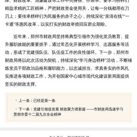
障、财政改革、清廉建设等工作中亮身份、作表率。要学习榜样们
精益求精的工匠精神，严把财政资金使用关，让每一分钱都用在刀
刃上；要传承榜样们为民服务的赤子之心，持续深化“亲清在线”“一
卡通”等惠民改革，以实打实的财政举措回应群众期盼。
近年来，郑州市财政局坚持将典型引领作为强化党员教育、提
升履职效能的重要抓手，通过常态化开展榜样学习、志愿服务等活
动，形成了党建强队伍、队伍促工作的良性循环。下一步，郑州市
财政局将以此次活动为契机，持续深化“学习身边榜样”活动，不断锤
炼党员干部政治品格和履职能力，以忠诚担当、求真务实的作风扎
实推进各项财政工作，为开创国家中心城市现代化建设新局面提供
坚实的财政支撑。
上一条：
已经是第一条
下一条：
党建引领促发展 财政聚力谱新篇 ——市财政局迅速学习
贯彻市委十二届九次全会精神