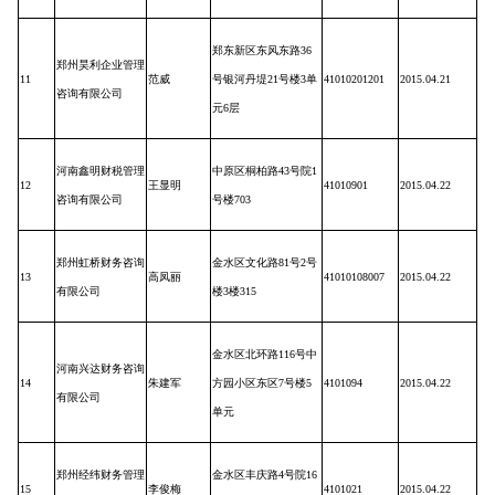
郑东新区东风东路
36
郑州昊利企业管理
11
范威
号银河丹堤
21
号楼
3
单
41010201201
2015.04.21
咨询有限公司
元
6
层
河南鑫明财税管理
中原区桐柏路
43
号院
1
12
王显明
41010901
2015.04.22
咨询有限公司
号楼
703
郑州虹桥财务咨询
金水区文化路
81
号
2
号
13
高凤丽
41010108007
2015.04.22
有限公司
楼
3
楼
315
金水区北环路
116
号中
河南兴达财务咨询
14
朱建军
方园小区东区
7
号楼
5
4101094
2015.04.22
有限公司
单元
郑州经纬财务管理
金水区丰庆路
4
号院
16
15
李俊梅
4101021
2015.04.22