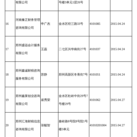
有限公司
号楼
3
单元
1
层
26
号
河南豫正财务管理
16
申广杰
金水区经三路
33
号
4101085
2015.04.24
咨询有限公司
郑州盛远会计服务
17
王蕊
二七区兴华南街
27
号
4101037
2015.04.24
有限公司
郑州鑫诚财税咨询
18
苏静
郑州高新区冬青街
7
号
4101051
2015.04.24
服务有限公司
郑州鑫莱创业咨询
金水区杜岭中街
29
号
7
19
崔秀荣
4101062
2015.04.27
有限公司
号楼
29
号
郑州汇海财税信息
秦岭路
8
号院
8
号院
1
号
20
张毓智
41010201004
2015.04.27
咨询有限公司
楼
3
单元