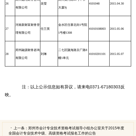
26
吴莹
4101048
2015.04.30
有限公司
大厦
9j
河南新财富财务管
金水区任寨北街
1
号院
27
任兰英
41010108003
2015.05.06
理有限公司
1
号楼
1308
郑州融源财务咨询
二七区陇海路京广路
8
28
刘琳
41010201101
2015.05.07
有限公司
幢
1
单元
注：以上公示信息如有异议，请来电0371-67180303反
映。
上一条：
郑州市会计专业技术资格考试领导小组办公室关于2015年度
全国会计专业技术中级、高级资格考试报名工作的公告