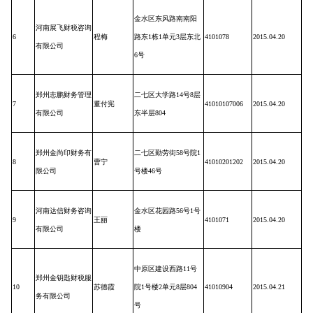
金水区东风路南南阳
河南展飞财税咨询
6
程梅
路东
1
栋
1
单元
3
层东北
4101078
2015.04.20
有限公司
6
号
郑州志鹏财务管理
二七区大学路
14
号
8
层
7
董付宪
41010107006
2015.04.20
有限公司
东半层
804
郑州金尚印财务有
二七区勤劳街
58
号院
1
8
曹宁
41010201202
2015.04.20
限公司
号楼
46
号
河南达信财务咨询
金水区花园路
56
号
1
号
9
王丽
4101071
2015.04.20
有限公司
楼
中原区建设西路
11
号
郑州金钥匙财税服
10
苏德霞
院
1
号楼
2
单元
8
层
804
41010904
2015.04.21
务有限公司
号