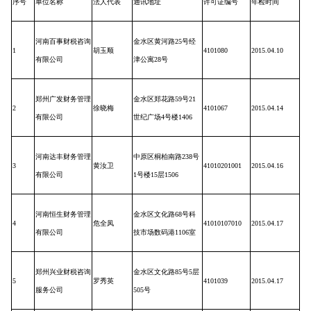
序号
单位名称
法人代表
通讯地址
许可证编号
年检时间
河南百事财税咨询
金水区黄河路
25
号经
1
胡玉顺
4101080
2015.04.10
有限公司
津公寓
28
号
郑州广发财务管理
金水区郑花路
59
号
21
2
徐晓梅
4101067
2015.04.14
有限公司
世纪广场
4
号楼
1406
河南达丰财务管理
中原区桐柏南路
238
号
3
黄汝卫
41010201001
2015.04.16
有限公司
1
号楼
15
层
1506
河南恒生财务管理
金水区文化路
68
号科
4
危全凤
41010107010
2015.04.17
有限公司
技市场数码港
1106
室
郑州兴业财税咨询
金水区文化路
85
号
5
层
5
罗秀英
4101039
2015.04.17
服务公司
505
号