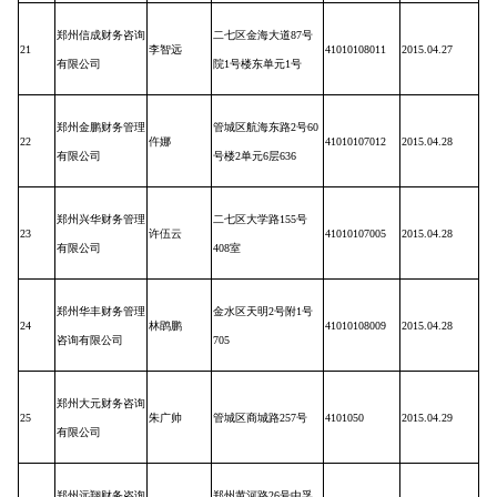
郑州信成财务咨询
二七区金海大道
87
号
21
李智远
41010108011
2015.04.27
有限公司
院
1
号楼东单元
1
号
郑州金鹏财务管理
管城区航海东路
2
号
60
22
仵娜
41010107012
2015.04.28
有限公司
号楼
2
单元
6
层
636
郑州兴华财务管理
二七区大学路
155
号
23
许伍云
41010107005
2015.04.28
有限公司
408
室
郑州华丰财务管理
金水区天明
2
号附
1
号
24
林鹍鹏
41010108009
2015.04.28
咨询有限公司
705
郑州大元财务咨询
25
朱广帅
管城区商城路
257
号
4101050
2015.04.29
有限公司
郑州远翔财务咨询
郑州黄河路
26
号中孚