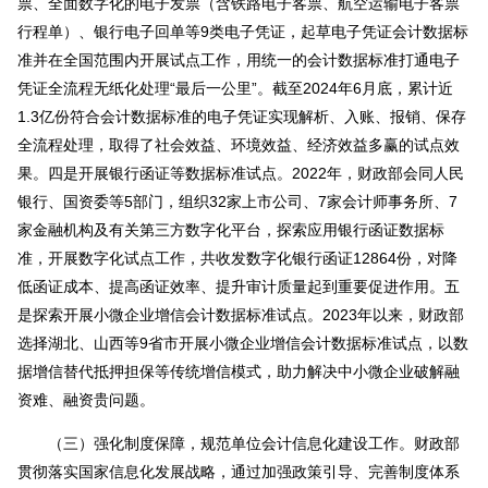
票、全面数字化的电子发票（含铁路电子客票、航空运输电子客票
行程单）、银行电子回单等9类电子凭证，起草电子凭证会计数据标
准并在全国范围内开展试点工作，用统一的会计数据标准打通电子
凭证全流程无纸化处理“最后一公里”。截至2024年6月底，累计近
1.3亿份符合会计数据标准的电子凭证实现解析、入账、报销、保存
全流程处理，取得了社会效益、环境效益、经济效益多赢的试点效
果。四是开展银行函证等数据标准试点。2022年，财政部会同人民
银行、国资委等5部门，组织32家上市公司、7家会计师事务所、7
家金融机构及有关第三方数字化平台，探索应用银行函证数据标
准，开展数字化试点工作，共收发数字化银行函证12864份，对降
低函证成本、提高函证效率、提升审计质量起到重要促进作用。五
是探索开展小微企业增信会计数据标准试点。2023年以来，财政部
选择湖北、山西等9省市开展小微企业增信会计数据标准试点，以数
据增信替代抵押担保等传统增信模式，助力解决中小微企业破解融
资难、融资贵问题。
（三）强化制度保障，规范单位会计信息化建设工作。财政部
贯彻落实国家信息化发展战略，通过加强政策引导、完善制度体系