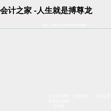
会计之家 -人生就是搏尊龙
您好，欢迎访问郑州市财政局网站！
人生就是搏尊
政务要闻
党务公开
龙-尊龙ag旗舰
厅官网