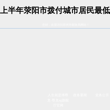
上半年荥阳市拨付城市居民最低生
您好，欢迎访问郑州市财政局网站！
人生就是搏尊
政务要闻
党务公开
龙-尊龙ag旗舰
厅官网