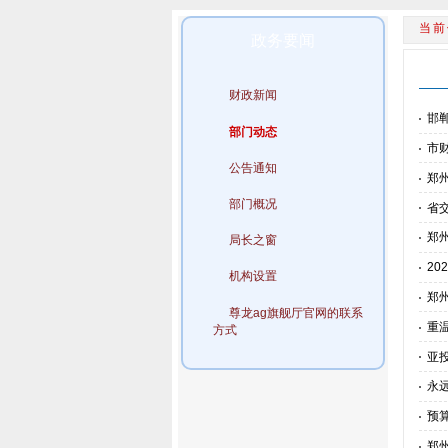
政务要闻
财政新闻
邯
部门动态
市
公告通知
郑
部门概况
省
郑
局长之窗
2
机构设置
郑
尊龙ag旗舰厅官网的联系
重
方式
亚
永
预
郑