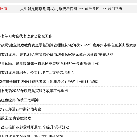
政务要闻
部门动态
人生就是搏尊龙-尊龙ag旗舰厅官网
部门动态
郸市学习考察我市政府公物仓工作
财政局“建立财政教育资金零基预算管理机制”被评为2022年度郑州市特色创新典型案例
州市财政局开展“以社会主义核心价值观引领家庭家教家风建设”主题活动
交通运输厅督导调研郑州市惠民惠农财政补贴“一卡通”管理工作
州市财政局组织召开公文处理与公文格式培训会
023年度全国中级会计资格考试（郑州考区）报名工作顺利完成
州市明确2023年政府购买服务改革工作重点
温红色经典 传承二七精神
投行赴郑进行中期评估考察
远跟党走 青春献财政
算处赴信阳市郝堂村开展“四个提升”调研活动
州市财政局学习调研上海交大四川研究院